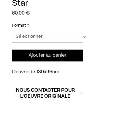
Star
Prix
60,00 €
Format
*
Ajouter au panier
Oeuvre de 130x96cm
NOUS CONTACTER POUR
L'OEUVRE ORIGINALE
Reproductions
Alu Dibond
: support très
qualitatif, à la fois léger et