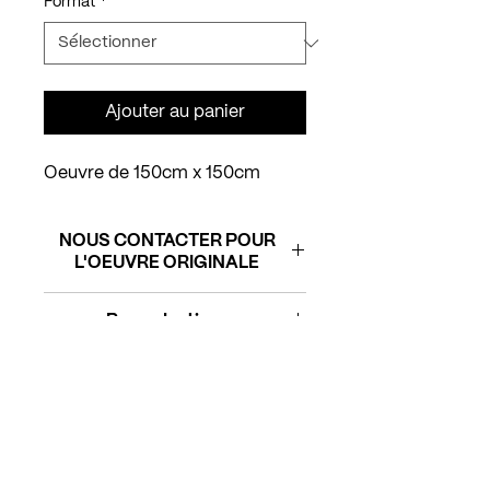
Format
*
Ajouter au panier
Oeuvre de 150cm x 150cm
NOUS CONTACTER POUR
L'OEUVRE ORIGINALE
Reproductions
Alu Dibond
: support très
qualitatif, à la fois léger et
Nous contacter
rigide, donnant
un aspect mat,
légérement satiné
. (vendu avec
Téléphone :
06.42.91.03.58
des accroches)
Mail :