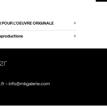
 POUR L'OEUVRE ORIGINALE
eproductions
litatif, à la fois léger et rigide, donnant
un
 satiné
. (vendu avec des accroches)
ter
: une
qualité d’impression optimale
sur un
apier en coton.
.fr
-
info@mkgalerie.com
llante
et des couleurs
éclatantes
. Il illumine
ontrastes. (vendu avec un châssis rentrant)