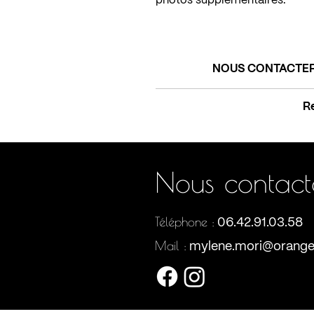
photos supplémentaires.
NOUS CONTACTER
R
Alu Dibond
: support très qua
aspect mat, légérement
Nous contac
Papier d'art (tecco mat 230g)
p
Téléphone :
06.42.91.03.58
Mail :
mylene.mori@orange
Plexi'art
: une finition
ultra bri
les couleurs et sublime les c